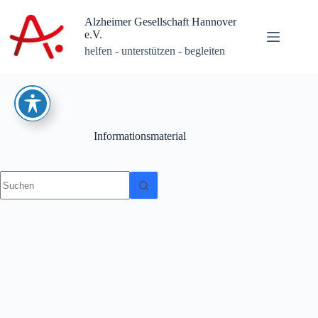
Zum
Inhalt
Alzheimer Gesellschaft Hannover
springen
e.V.
helfen - unterstützen - begleiten
Informationsmaterial
Keine
Ergebnisse