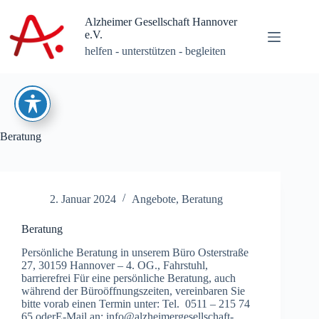
Zum
Inhalt
Alzheimer Gesellschaft Hannover
springen
e.V.
helfen - unterstützen - begleiten
Beratung
2. Januar 2024
Angebote
,
Beratung
Beratung
Persönliche Beratung in unserem Büro Osterstraße
27, 30159 Hannover – 4. OG., Fahrstuhl,
barrierefrei Für eine persönliche Beratung, auch
während der Büroöffnungszeiten, vereinbaren Sie
bitte vorab einen Termin unter: Tel. 0511 – 215 74
65 oderE-Mail an: info@alzheimergesellschaft-